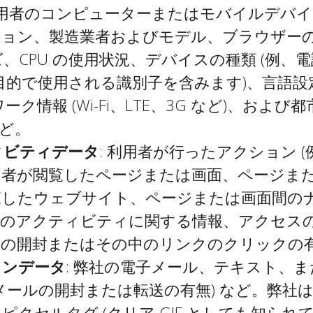
 利用者のコンピューターまたはモバイルデバ
ョン、製造業者およびモデル、ブラウザーの種
CPU の使用状況、デバイスの種類 (例、電
告目的で使用される識別子を含みます)、言語
ーク情報 (Wi-Fi、LTE、3G など)、お
ど。
ィビティデータ
: 利用者が行ったアクション 
用者が閲覧したページまたは画面、ページま
覧したウェブサイト、ページまたは画面間の
者のアクティビティに関する情報、アクセス
ルの開封またはその中のリンクのクリックの
ョンデータ
: 弊社の電子メール、テキスト、
子メールの開封または転送の有無) など。弊
クセルタグ (クリア GIF としても知られ