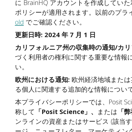
に BrainHQ アカウントを作成してい
ポリシーが適用されます。以前のプラ
old
でご確認ください。
更新日時: 2024 年 7 月 1 日
カリフォルニア州の収集時の通知/カリ
づく利用者の権利に関する重要な情報
い。
欧州における通知:
欧州経済地域または英
る個人に関連する追加的な情報につい
本プライバシーポリシーでは、Posit Sc
称して
「Posit Science」、
または
「弊
ンラインの資産またはサービス (該
ージ、ニュースレター、マーケティン