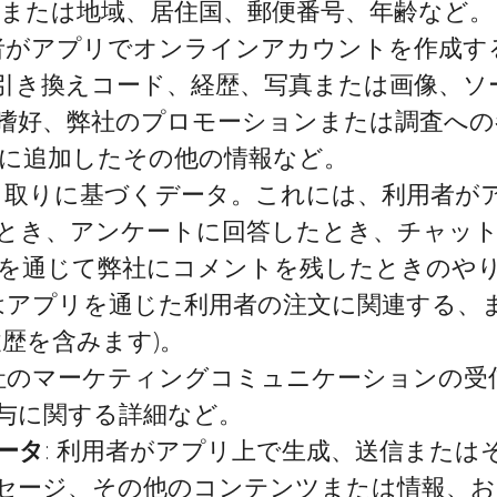
、州または地域、居住国、郵便番号、年齢など。
用者がアプリでオンラインアカウントを作成
引き換えコード、経歴、写真または画像、ソ
嗜好、弊社のプロモーションまたは調査への
に追加したその他の情報など。
やり取りに基づくデータ。これには、利用者が
とき、アンケートに回答したとき、チャット
を通じて弊社にコメントを残したときのや
たはアプリを通じた利用者の注文に関連する、
履歴を含みます)。
弊社のマーケティングコミュニケーションの
与に関する詳細など。
ータ
: 利用者がアプリ上で生成、送信または
セージ、その他のコンテンツまたは情報、お