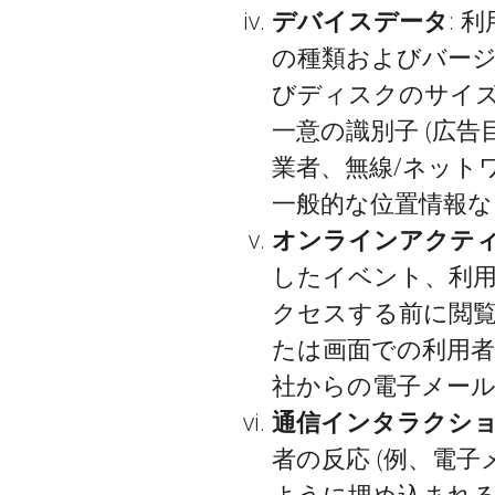
デバイスデータ
:
の種類およびバージ
びディスクのサイズ、
一意の識別子 (広
業者、無線/ネットワ
一般的な位置情報な
オンラインアクテ
したイベント、利
クセスする前に閲
たは画面での利用
社からの電子メー
通信インタラクシ
者の反応 (例、電
ように埋め込まれるピ