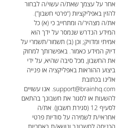
אחר על עצמך שאת/ה עשוי/ה לבחור
להזין באפליקציות (“פרטי חשבון”).
את/ה מצהיר/ה ומתחייב כי (א) כל
המידע הנדרש שנמסר על ידך הוא
אמיתי ומדויק; וכן (ב) תשמור/תשמרי על
דיוק המידע כאמור. באפשרותך למחוק
את החשבון, מכל סיבה שהיא, על ידי
ביצוע ההוראות באפליקציה או פנייה
אלינו בכתובת
support@brainhq.com. אנו עשויים
להשעות או לסגור את חשבונך בהתאם
לסעיף 12 (סגירת חשבון). את/ה
אחראי/ת לשמירה על סודיות פרטי
הכניסה לחשבונך ונושא/ת באחריות