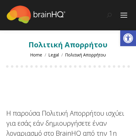
content
Search:
Op
Πολιτική Απορρήτου
You are here:
Home
Legal
Πολιτική Απορρήτου
Η παρούσα Πολιτική Απορρήτου ισχύει
για εσάς εάν δημιουργήσετε έναν
λογαριασμό στο BrainHQ από την 1η